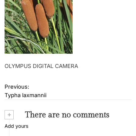
OLYMPUS DIGITAL CAMERA
Previous:
B
Typha laxmannii
e
i
+
There are no comments
t
Add yours