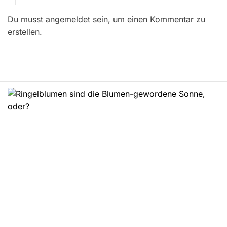
r
Du musst angemeldet sein, um einen Kommentar zu
a
erstellen.
g
s
n
a
v
i
g
a
t