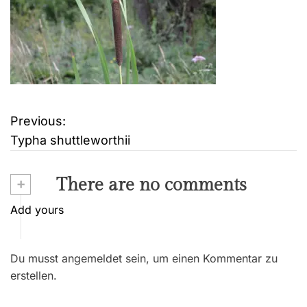
Previous:
B
Typha shuttleworthii
e
i
+
There are no comments
t
Add yours
r
Du musst angemeldet sein, um einen Kommentar zu
a
erstellen.
g