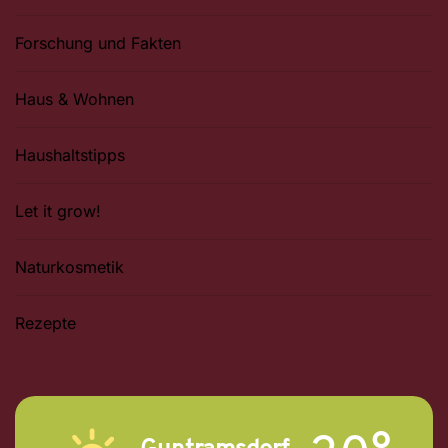
Forschung und Fakten
Haus & Wohnen
Haushaltstipps
Let it grow!
Naturkosmetik
Rezepte
Guntramsdorf