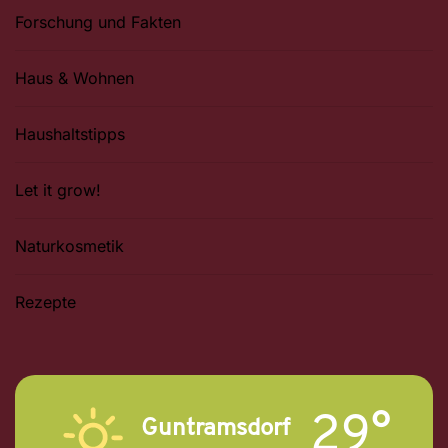
Forschung und Fakten
Haus & Wohnen
Haushaltstipps
Let it grow!
Naturkosmetik
Rezepte
29°
Guntramsdorf