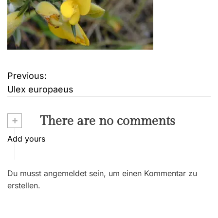
Previous:
B
Ulex europaeus
e
i
+
There are no comments
t
Add yours
r
Du musst angemeldet sein, um einen Kommentar zu
a
erstellen.
g