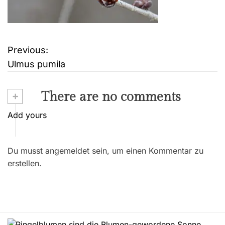
Previous:
B
Ulmus pumila
e
i
+
There are no comments
t
Add yours
r
Du musst angemeldet sein, um einen Kommentar zu
a
erstellen.
g
s