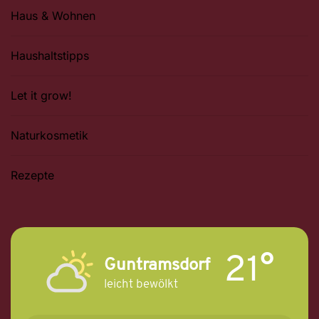
Haus & Wohnen
Haushaltstipps
Let it grow!
Naturkosmetik
Rezepte
21°
Guntramsdorf
leicht bewölkt