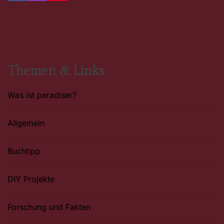
a
n
i
c
s
n
e
t
t
b
a
e
o
g
r
o
r
e
k
a
s
m
t
Themen & Links
Was ist paradiser?
Allgemein
Buchtipp
DIY Projekte
Forschung und Fakten