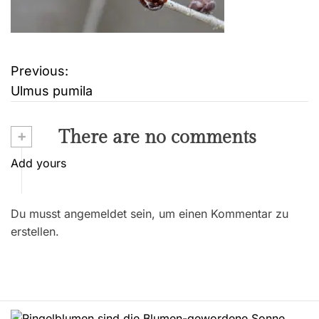
Previous:
B
Ulmus pumila
e
i
+
There are no comments
t
Add yours
r
Du musst angemeldet sein, um einen Kommentar zu
a
erstellen.
g
s