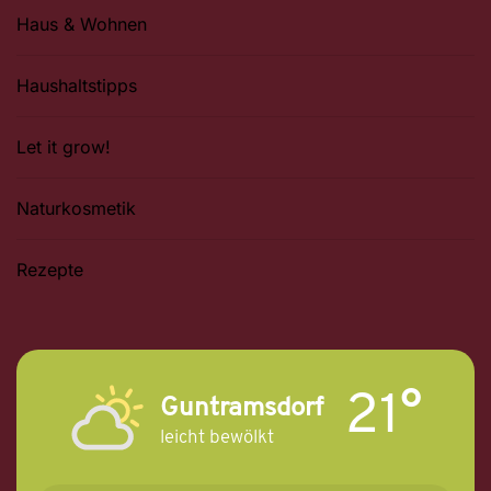
Haus & Wohnen
Haushaltstipps
Let it grow!
Naturkosmetik
Rezepte
21°
Guntramsdorf
leicht bewölkt