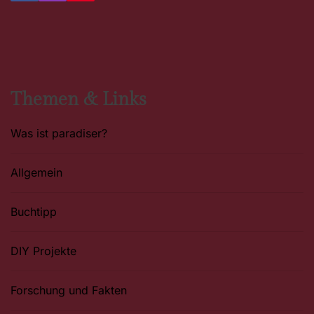
a
n
i
c
s
n
e
t
t
b
a
e
o
g
r
o
r
e
k
a
s
m
t
Themen & Links
Was ist paradiser?
Allgemein
Buchtipp
DIY Projekte
Forschung und Fakten