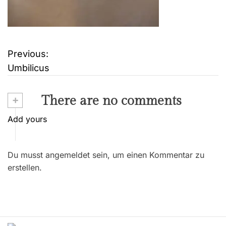
Previous:
B
Umbilicus
e
i
+
There are no comments
t
Add yours
r
Du musst angemeldet sein, um einen Kommentar zu
a
erstellen.
g
s