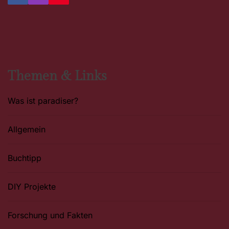
a
n
i
c
s
n
e
t
t
b
a
e
o
g
r
o
r
e
k
a
s
m
t
Themen & Links
Was ist paradiser?
Allgemein
Buchtipp
DIY Projekte
Forschung und Fakten