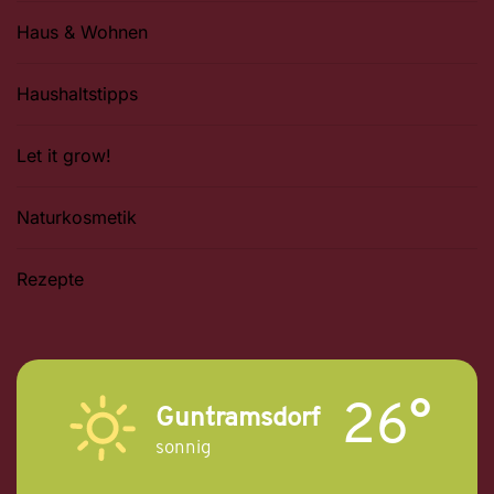
Haus & Wohnen
Haushaltstipps
Let it grow!
Naturkosmetik
Rezepte
26°
Guntramsdorf
sonnig