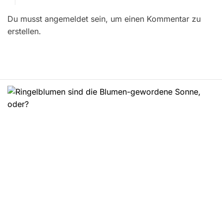
r
Du musst angemeldet sein, um einen Kommentar zu
a
erstellen.
g
s
n
a
v
i
g
a
t