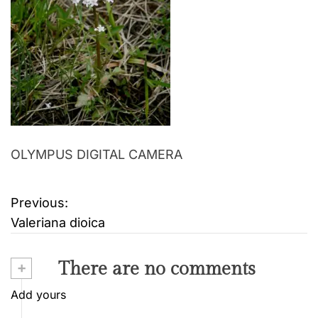
OLYMPUS DIGITAL CAMERA
Previous:
B
Valeriana dioica
e
i
+
There are no comments
t
Add yours