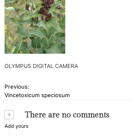
OLYMPUS DIGITAL CAMERA
Previous:
B
Vincetoxicum speciosum
e
i
+
There are no comments
t
Add yours