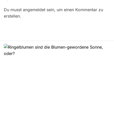
r
Du musst angemeldet sein, um einen Kommentar zu
a
erstellen.
g
s
n
a
v
i
g
a
t