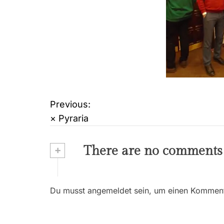
Previous:
B
× Pyraria
e
i
+
There are no comments
t
r
Du musst angemeldet sein, um einen Kommenta
a