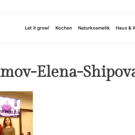
Let it grow!
Kochen
Naturkosmetik
Haus & 
amov-Elena-Shipov