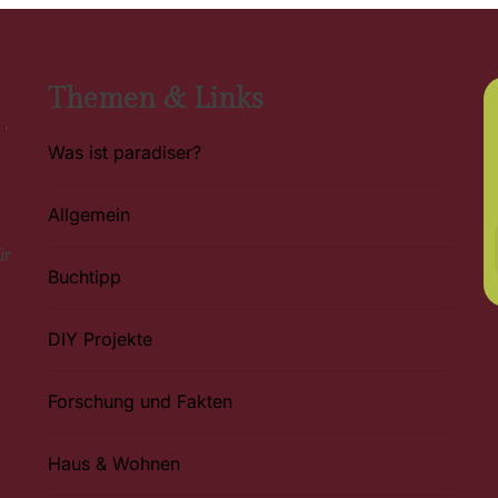
Themen & Links
Was ist paradiser?
Allgemein
ür
Buchtipp
DIY Projekte
Forschung und Fakten
Haus & Wohnen