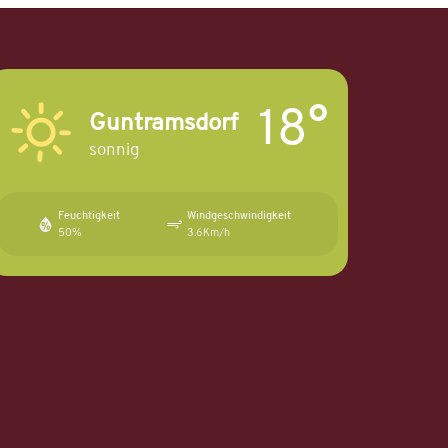
18°
Guntramsdorf
sonnig
Feuchtigkeit
Windgeschwindigkeit
50%
3.6Km/h