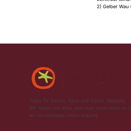
Tipps für Garten, Haus und Küche, Rezepte,
DIY Ideen und alles, was man sonst noch so f
ein nachhaltiges Leben braucht.