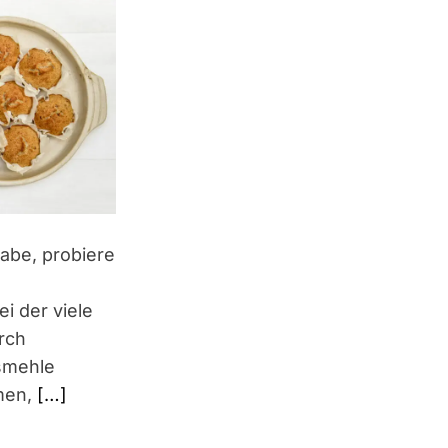
habe, probiere
i der viele
rch
smehle
men,
[…]