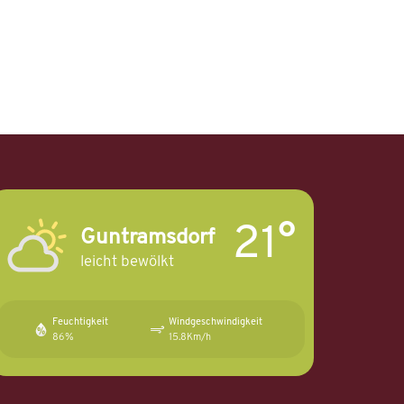
21°
Guntramsdorf
leicht bewölkt
Feuchtigkeit
Windgeschwindigkeit
86%
15.8Km/h