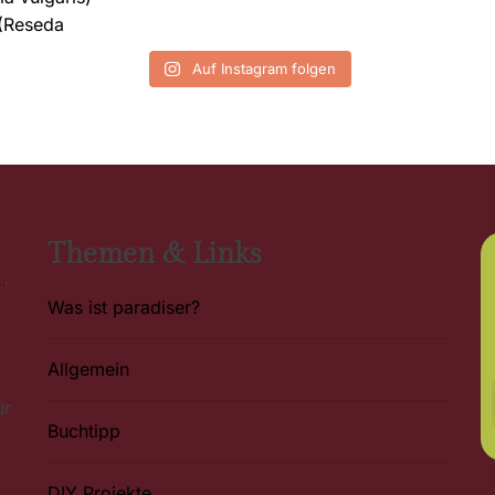
Auf Instagram folgen
Themen & Links
Was ist paradiser?
Allgemein
ür
Buchtipp
DIY Projekte