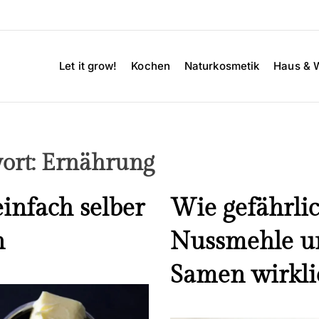
Let it grow!
Kochen
Naturkosmetik
Haus & 
ort:
Ernährung
einfach selber
Wie gefährlic
n
Nussmehle u
Samen wirkli