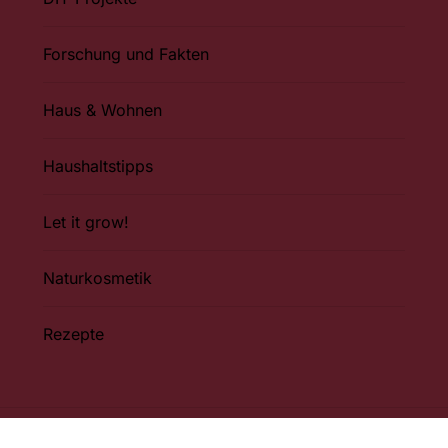
Forschung und Fakten
Haus & Wohnen
Haushaltstipps
Let it grow!
Naturkosmetik
Rezepte