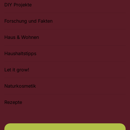
DIY Projekte
Forschung und Fakten
Haus & Wohnen
Haushaltstipps
Let it grow!
Naturkosmetik
Rezepte