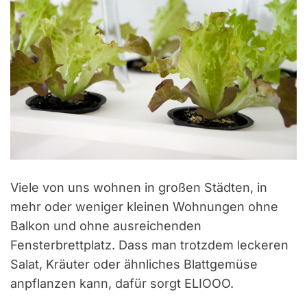
t
i
m
a
t
e
d
r
e
a
d
t
i
m
e
Viele von uns wohnen in großen Städten, in
mehr oder weniger kleinen Wohnungen ohne
Balkon und ohne ausreichenden
Fensterbrettplatz. Dass man trotzdem leckeren
Salat, Kräuter oder ähnliches Blattgemüse
anpflanzen kann, dafür sorgt ELIOOO.