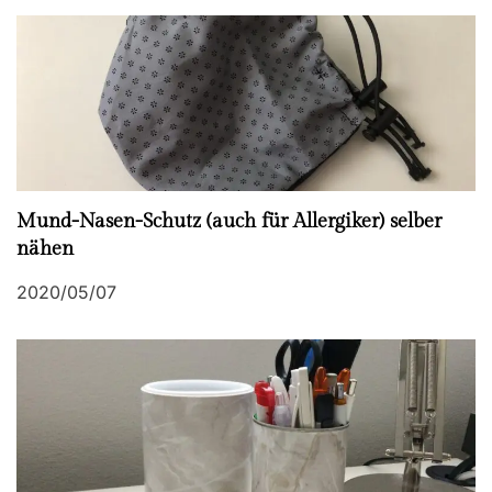
v
i
g
a
Mund-Nasen-Schutz (auch für Allergiker) selber
t
nähen
i
2020/05/07
o
n