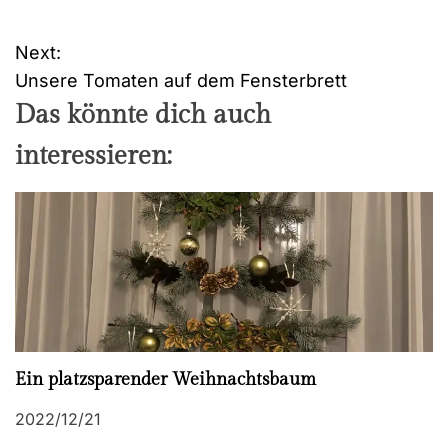
Next:
B
Unsere Tomaten auf dem Fensterbrett
e
Das könnte dich auch
i
interessieren:
t
r
a
g
s
Ein platzsparender Weihnachtsbaum
n
2022/12/21
a