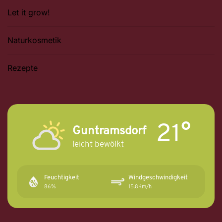
Let it grow!
Naturkosmetik
Rezepte
21°
Guntramsdorf
leicht bewölkt
Feuchtigkeit
Windgeschwindigkeit
86%
15.8Km/h