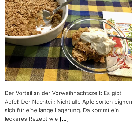
Der Vorteil an der Vorweihnachtszeit: Es gibt
Äpfel! Der Nachteil: Nicht alle Apfelsorten eignen
sich für eine lange Lagerung. Da kommt ein
leckeres Rezept wie
[…]