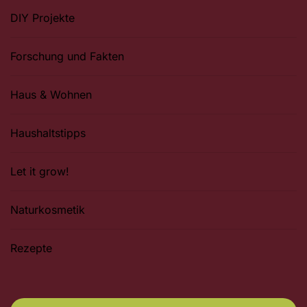
DIY Projekte
Forschung und Fakten
Haus & Wohnen
Haushaltstipps
Let it grow!
Naturkosmetik
Rezepte